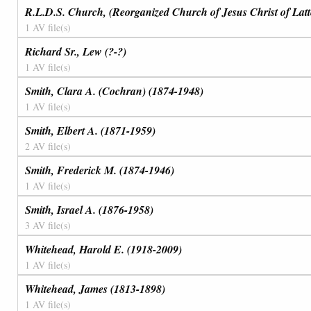
R.L.D.S. Church, (Reorganized Church of Jesus Christ of Latte
1 AV file(s)
Richard Sr., Lew (?-?)
1 AV file(s)
Smith, Clara A. (Cochran) (1874-1948)
1 AV file(s)
Smith, Elbert A. (1871-1959)
2 AV file(s)
Smith, Frederick M. (1874-1946)
1 AV file(s)
Smith, Israel A. (1876-1958)
3 AV file(s)
Whitehead, Harold E. (1918-2009)
1 AV file(s)
Whitehead, James (1813-1898)
1 AV file(s)