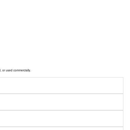
d, or used commercially.