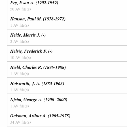
Fry, Evan A. (1902-1959)
50 AV file(s)
Hanson, Paul M. (1878-1972)
1 AV file(s)
Heide, Morris J. (-)
2 AV file(s)
Helvie, Frederick F. (-)
10 AV file(s)
Hield, Charles R. (1896-1988)
1 AV file(s)
Holsworth, J. A. (1883-1965)
1 AV file(s)
Njeim, George A. (1900 -2000)
1 AV file(s)
Oakman, Arthur A. (1905-1975)
34 AV file(s)